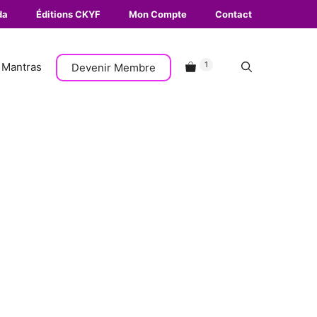
da
Éditions CKYF
Mon Compte
Contact
1
Mantras
Devenir Membre