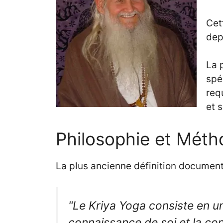
Cet
dep
La 
spé
req
et 
Philosophie et Méth
La plus ancienne définition documen
"Le Kriya Yoga consiste en un 
connaissance de soi et la con