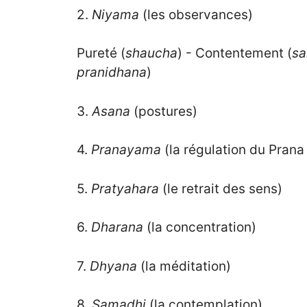
2.
Niyama
(les observances)
Pureté (
shaucha
) - Contentement (
sa
pranidhana
)
3.
Asana
(postures)
4.
Pranayama
(la régulation du Prana 
5.
Pratyahara
(le retrait des sens)
6.
Dharana
(la concentration)
7.
Dhyana
(la méditation)
8.
Samadhi
(la contemplation)