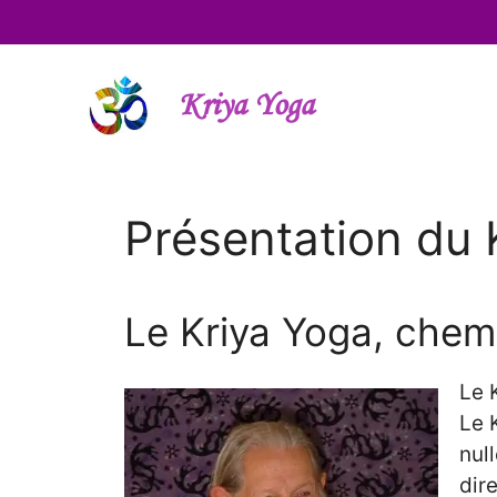
Aller
au
contenu
Kriya Yoga
Présentation du 
Le Kriya Yoga, chem
Le 
Le 
nul
dire