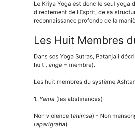
Le Kriya Yoga est donc le seul yoga d
directement de l’Esprit, de sa struct
reconnaissance profonde de la manièr
Les Huit Membres du
Dans ses Yoga Sutras, Patanjali déc
huit ,
anga
= membre).
Les huit membres du système Ashtang
1.
Yama
(les abstinences)
Non violence (
ahimsa
) - Non mensong
(
aparigraha
)