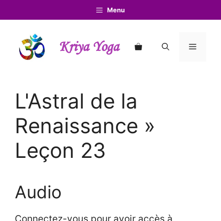
Aller
Menu
au
contenu
Kriya Yoga
Menu
L'Astral de la
Renaissance »
Leçon 23
Audio
Connectez-vous pour avoir accès à