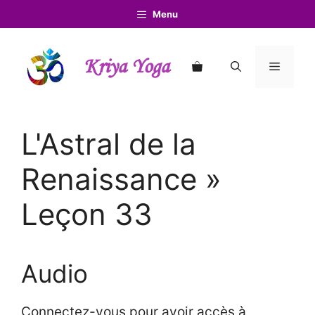
Aller
Menu
au
contenu
Kriya Yoga
Menu
L'Astral de la
Renaissance »
Leçon 33
Audio
Connectez-vous pour avoir accès à