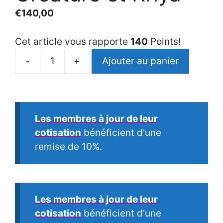
€
140,00
Cet article vous rapporte
140
Points!
-
+
Ajouter au panier
quantité
de
Métaphysique
101
Les membres à jour de leur
:
cotisation
bénéficient d'une
La
remise de 10%.
Relation
Créateur,
Création,
Créature
Les membres à jour de leur
et
cotisation
bénéficient d'une
Kriya