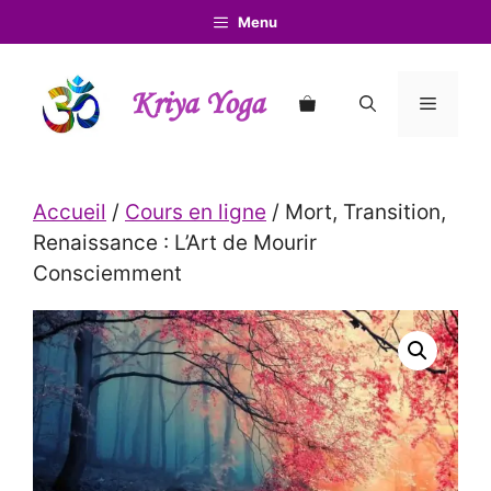
Aller
Menu
au
contenu
Kriya Yoga
Menu
Accueil
/
Cours en ligne
/ Mort, Transition,
Renaissance : L’Art de Mourir
Consciemment