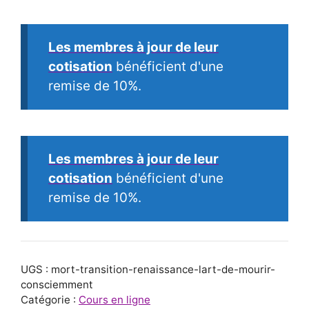
Mort,
Transition,
Les membres à jour de leur
Renaissance
cotisation
bénéficient d'une
:
remise de 10%.
L’Art
de
Mourir
Consciemment
Les membres à jour de leur
cotisation
bénéficient d'une
remise de 10%.
UGS :
mort-transition-renaissance-lart-de-mourir-
consciemment
Catégorie :
Cours en ligne