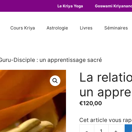
Le Kriya Yoga
Goswami Kriyanan
Cours Kriya
Astrologie
Livres
Séminaires
 Guru-Disciple : un apprentissage sacré
La relati
un appre
€
120,00
Cet article vous ra
-
+