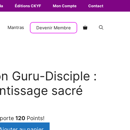
La
da
Éditions CKYF
Mon Compte
Contact
relation
Guru-
Disciple
Mantras
Devenir Membre
:
un
apprentissage
sacré
on Guru-Disciple :
ntissage sacré
pporte
120
Points!
Ajouter au panier