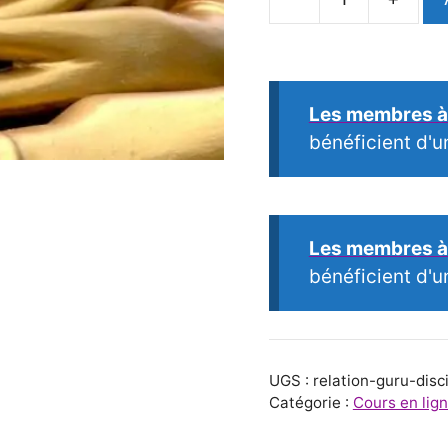
quantité
de
La
relation
Les membres à 
Guru-
bénéficient d'u
Disciple
:
un
apprentissage
Les membres à 
sacré
bénéficient d'u
UGS :
relation-guru-disc
Catégorie :
Cours en lig