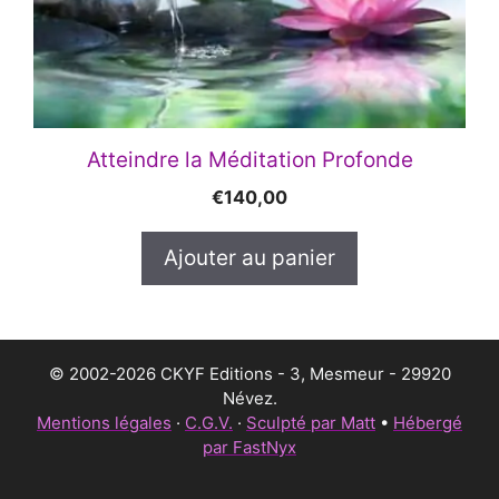
Atteindre la Méditation Profonde
€
140,00
Ajouter au panier
© 2002-2026 CKYF Editions - 3, Mesmeur - 29920
Névez.
Mentions légales
·
C.G.V.
·
Sculpté par Matt
•
Hébergé
par FastNyx
€
1.600,00
Ajouter au panier
€
1.440,00