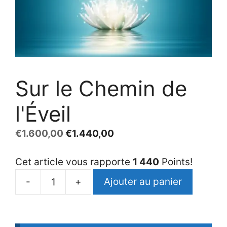
Sur le Chemin de
l'Éveil
€
1.600,00
€
1.440,00
Cet article vous rapporte
1 440
Points!
-
+
Ajouter au panier
quantité
de
Sur