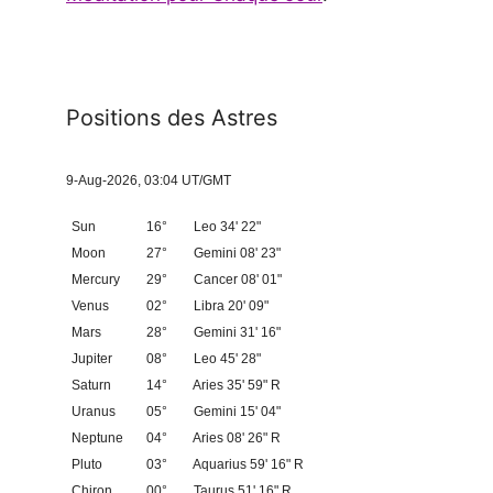
Positions des Astres
9-Aug-2026, 03:04 UT/GMT
Sun
16°
Leo 34' 22"
Moon
27°
Gemini 08' 23"
Mercury
29°
Cancer 08' 01"
Venus
02°
Libra 20' 09"
Mars
28°
Gemini 31' 16"
Jupiter
08°
Leo 45' 28"
Saturn
14°
Aries 35' 59" R
Uranus
05°
Gemini 15' 04"
Neptune
04°
Aries 08' 26" R
Pluto
03°
Aquarius 59' 16" R
Chiron
00°
Taurus 51' 16" R