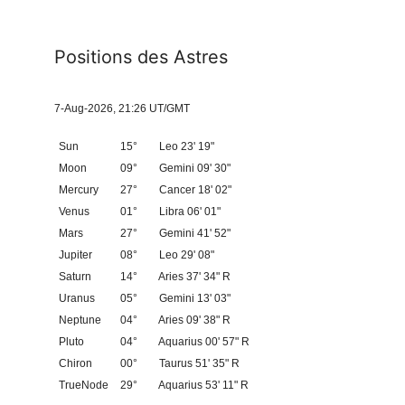
Positions des Astres
7-Aug-2026, 21:26 UT/GMT
Sun
15°
Leo 23' 19"
Moon
09°
Gemini 09' 30"
Mercury
27°
Cancer 18' 02"
Venus
01°
Libra 06' 01"
Mars
27°
Gemini 41' 52"
Jupiter
08°
Leo 29' 08"
Saturn
14°
Aries 37' 34" R
Uranus
05°
Gemini 13' 03"
Neptune
04°
Aries 09' 38" R
Pluto
04°
Aquarius 00' 57" R
Chiron
00°
Taurus 51' 35" R
TrueNode
29°
Aquarius 53' 11" R