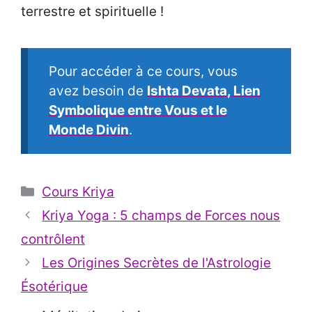
terrestre et spirituelle !
Pour accéder à ce cours, vous
avez besoin de
Ishta Devata, Lien
Symbolique entre Vous et le
Monde Divin
.
Catégories
Cours Kriya
Kriya Yoga : 5 champs de Forces nous
contrôlent
Les Origines Secrètes de l'Astrologie
Ésotérique