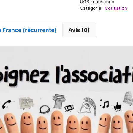
UGS :
cotisation
Centre
Catégorie :
Cotisation
de
Kriya
a France (récurrente)
Avis (0)
Yoga
France
(récurrente)