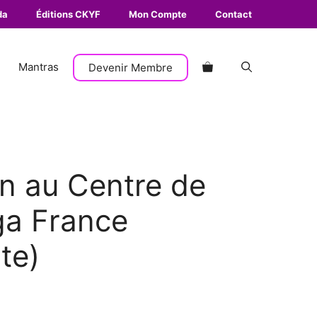
da
Éditions CKYF
Mon Compte
Contact
Mantras
Devenir Membre
on au Centre de
ga France
te)