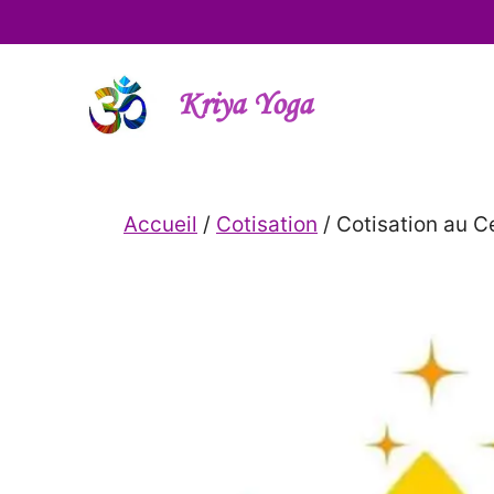
Aller
au
contenu
Kriya Yoga
Accueil
/
Cotisation
/ Cotisation au C