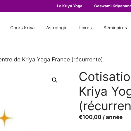
Le Kriya Yoga
Goswami Kriyanan
Cours Kriya
Astrologie
Livres
Séminaires
entre de Kriya Yoga France (récurrente)
Cotisati
Kriya Yo
(récurren
€
100,00
/ année