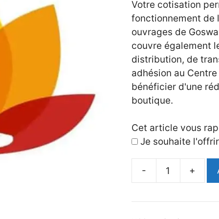
Votre cotisation pe
fonctionnement de l’
ouvrages de Goswam
couvre également les
distribution, de tra
adhésion au Centre 
bénéficier d'une réd
boutique.
Cet article vous ra
Je souhaite l'offrir
-
+
quantité
de
Cotisation
au