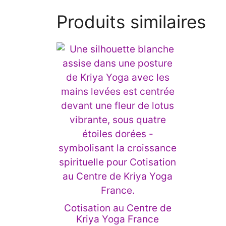
Produits similaires
Ce
produit
a
plusieurs
variations.
Les
options
peuvent
être
choisies
sur
la
Cotisation au Centre de
page
Kriya Yoga France