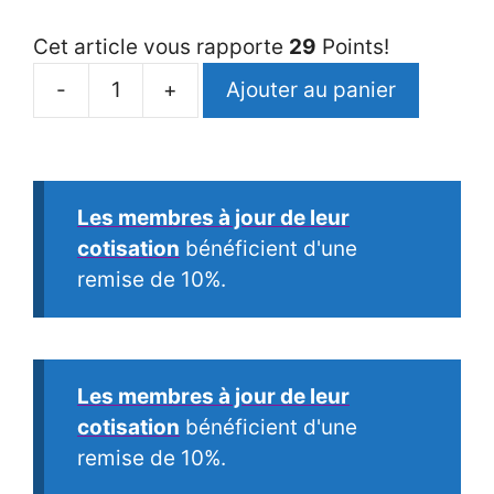
Cet article vous rapporte
29
Points!
-
+
Ajouter au panier
quantité
de
La
Science
Les membres à jour de leur
Spirituelle
cotisation
bénéficient d'une
du
remise de 10%.
Kriya
Yoga
Les membres à jour de leur
cotisation
bénéficient d'une
remise de 10%.