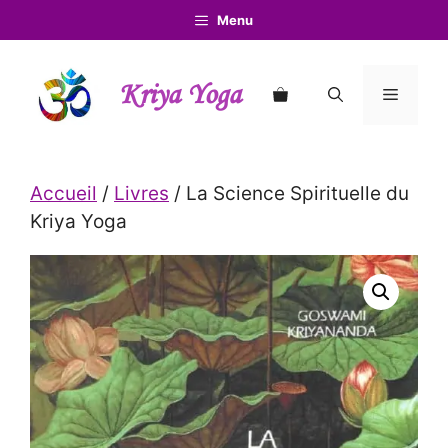
Aller
Menu
au
contenu
Kriya Yoga
Menu
Accueil
/
Livres
/ La Science Spirituelle du
Kriya Yoga