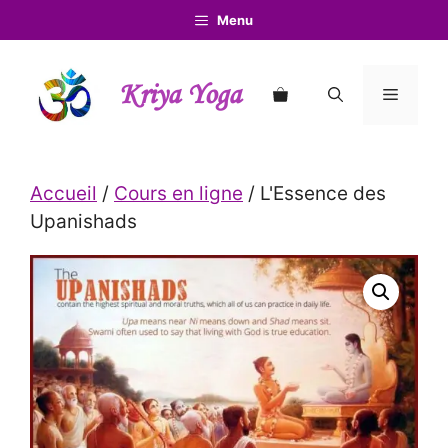
Aller
Menu
au
contenu
Kriya Yoga
Menu
Accueil
/
Cours en ligne
/ L'Essence des
Upanishads