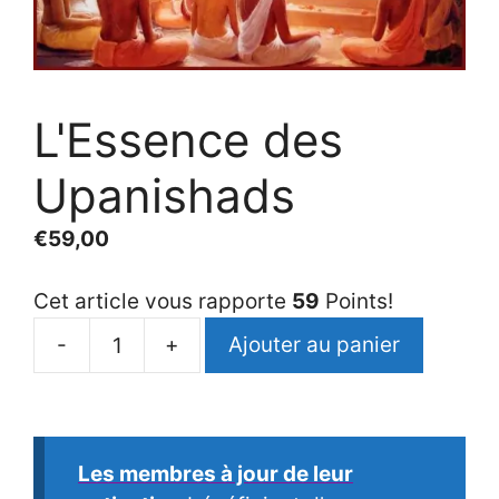
L'Essence des
Upanishads
€
59,00
Cet article vous rapporte
59
Points!
-
+
Ajouter au panier
quantité
de
L'Essence
des
Les membres à jour de leur
Upanishads