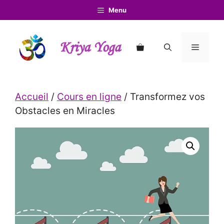
Aller
Menu
au
contenu
Kriya Yoga
Menu
Accueil
/
Cours en ligne
/ Transformez vos
Obstacles en Miracles