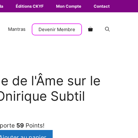
Le
da
Éditions CKYF
Mon Compte
Contact
Voyage
de
l'Âme
Mantras
Devenir Membre
sur
le
Chemin
Onirique
Subtil
e de l'Âme sur le
nirique Subtil
pporte
59
Points!
Ajouter au panier