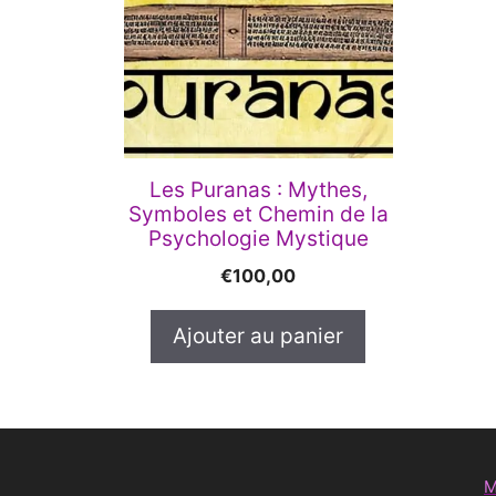
Les Puranas : Mythes,
Symboles et Chemin de la
Psychologie Mystique
€
100,00
Ajouter au panier
M