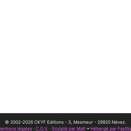
© 2002-2026 CKYF Editions - 3, Mesmeur - 29920 Névez.
entions légales
·
C.G.V.
·
Sculpté par Matt
•
Hébergé par FastN