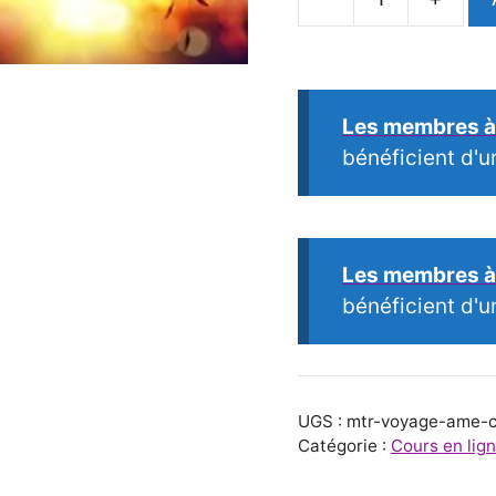
quantité
de
Le
Voyage
Les membres à 
de
bénéficient d'u
l'Âme
sur
le
Chemin
Les membres à 
Onirique
bénéficient d'u
Subtil
UGS :
mtr-voyage-ame-c
Catégorie :
Cours en lig