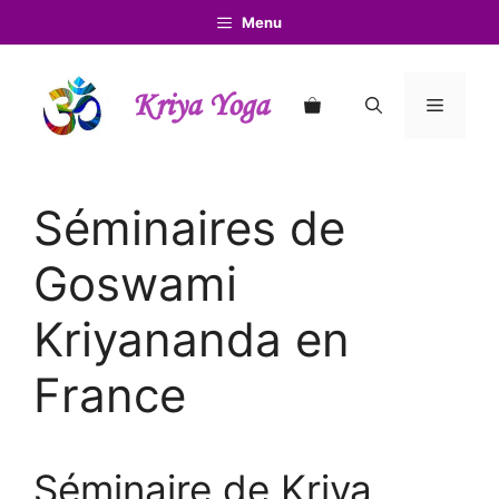
Aller
Menu
au
contenu
Kriya Yoga
Menu
Séminaires de
Goswami
Kriyananda en
France
Séminaire de Kriya