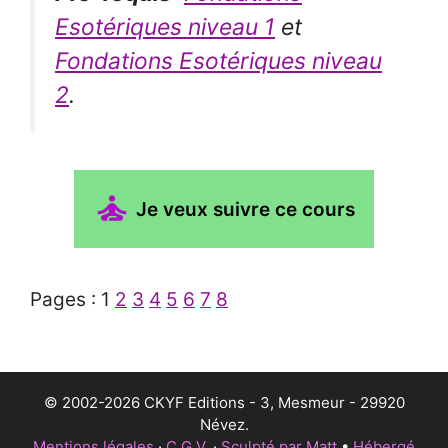
Esotériques niveau 1
et
Fondations Esotériques niveau
2
.
Je veux suivre ce cours
Pages :
1
2
3
4
5
6
7
8
© 2002-2026 CKYF Editions - 3, Mesmeur - 29920
Névez.
Mentions légales
·
C.G.V.
·
Sculpté par Matt
•
Hébergé