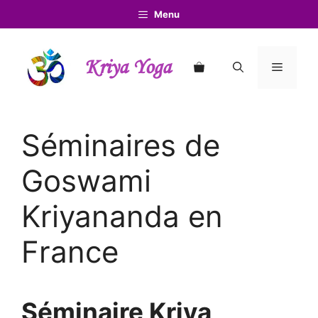
Aller
Menu
au
contenu
Kriya Yoga
Menu
Séminaires de
Goswami
Kriyananda en
France
Séminaire Kriya