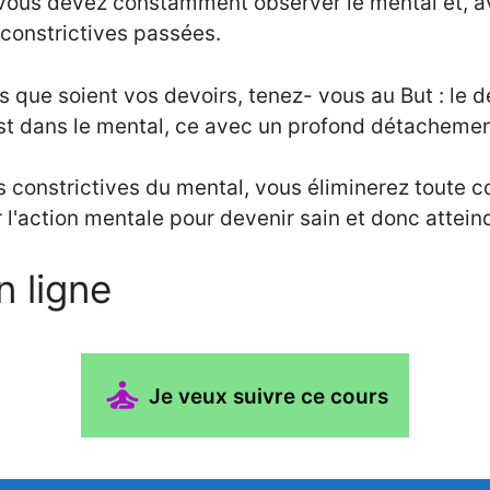
, vous devez constamment observer le mental et, 
 constrictives passées.
ls que soient vos devoirs, tenez- vous au But : le
 est dans le mental, ce avec un profond détachemen
ns constrictives du mental, vous éliminerez toute
 l'action mentale pour devenir sain et donc atteindr
n ligne
Je veux suivre ce cours