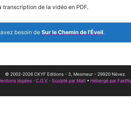
 transcription de la vidéo en PDF.
 avez besoin de
Sur le Chemin de l'Éveil
.
© 2002-2026 CKYF Editions - 3, Mesmeur - 29920 Névez.
entions légales
·
C.G.V.
·
Sculpté par Matt
•
Hébergé par FastN