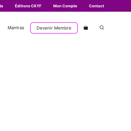
da
Éditions CKYF
Mon Compte
Contact
Mantras
Devenir Membre