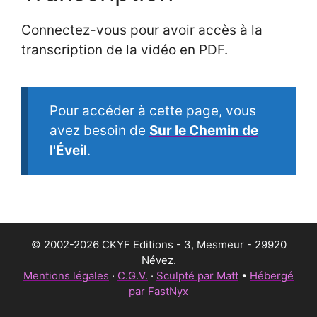
Connectez-vous pour avoir accès à la
transcription de la vidéo en PDF.
Pour accéder à cette page, vous
avez besoin de
Sur le Chemin de
l'Éveil
.
© 2002-2026 CKYF Editions - 3, Mesmeur - 29920
Névez.
Mentions légales
·
C.G.V.
·
Sculpté par Matt
•
Hébergé
par FastNyx
Article ajouté au panier
Paiement
0 Produit -
€
0,00