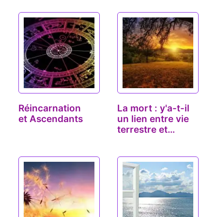
Réincarnation
La mort : y'a-t-il
et Ascendants
un lien entre vie
terrestre et…