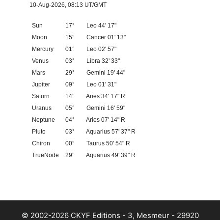
10-Aug-2026, 08:13 UT/GMT
Sun
17°
Leo 44' 17"
Moon
15°
Cancer 01' 13"
Mercury
01°
Leo 02' 57"
Venus
03°
Libra 32' 33"
Mars
29°
Gemini 19' 44"
Jupiter
09°
Leo 01' 31"
Saturn
14°
Aries 34' 17" R
Uranus
05°
Gemini 16' 59"
Neptune
04°
Aries 07' 14" R
Pluto
03°
Aquarius 57' 37" R
Chiron
00°
Taurus 50' 54" R
TrueNode
29°
Aquarius 49' 39" R
© 2002-2026 CKYF Editions - 3, Mesmeur - 29920