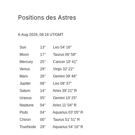
Positions des Astres
6-Aug-2026, 08:16 UT/GMT
Sun
13°
Leo 54' 16"
Moon
17°
Taurus 06' 58"
Mercury
25°
Cancer 10' 41"
Venus
29°
Virgo 32' 22"
Mars
26°
Gemini 39' 46"
Jupiter
08°
Leo 08' 37"
Saturn
14°
Aries 39' 21" R
Uranus
05°
Gemini 10' 25"
Neptune
04°
Aries 11' 04" R
Pluto
04°
Aquarius 03' 05" R
Chiron
00°
Taurus 51' 51" R
TrueNode
29°
Aquarius 54' 16" R