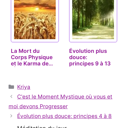
La Mort du
Évolution plus
Corps Physique
douce:
et le Karma de
principes 9 à 13
l'Âme
Catégories
Kriya
C'est le Moment Mystique où vous et
moi devons Progresser
Évolution plus douce: principes 4 à 8