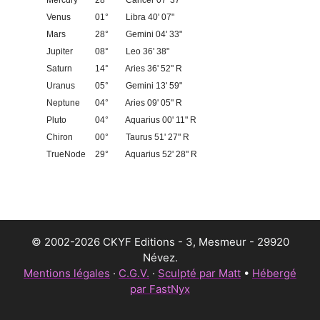
Venus
01°
Libra 40' 07"
Mars
28°
Gemini 04' 33"
Jupiter
08°
Leo 36' 38"
Saturn
14°
Aries 36' 52" R
Uranus
05°
Gemini 13' 59"
Neptune
04°
Aries 09' 05" R
Pluto
04°
Aquarius 00' 11" R
Chiron
00°
Taurus 51' 27" R
TrueNode
29°
Aquarius 52' 28" R
© 2002-2026 CKYF Editions - 3, Mesmeur - 29920
Névez.
Mentions légales
·
C.G.V.
·
Sculpté par Matt
•
Hébergé
par FastNyx
Article ajouté au panier
Paiement
0 Produit -
€
0,00