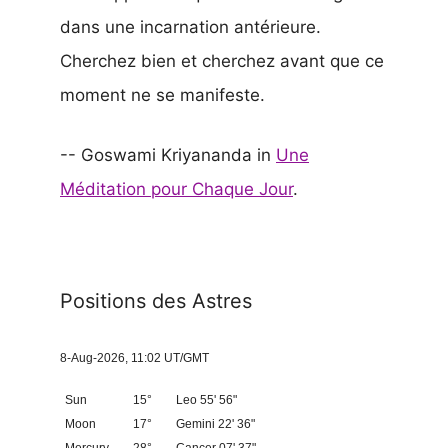
dans une incarnation antérieure.
Cherchez bien et cherchez avant que ce
moment ne se manifeste.
-- Goswami Kriyananda in
Une
Méditation pour Chaque Jour
.
Positions des Astres
8-Aug-2026, 11:02 UT/GMT
Sun
15°
Leo 55' 56"
Moon
17°
Gemini 22' 36"
Mercury
28°
Cancer 07' 37"