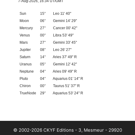
7-Aug-2026, 16:34 UT/GMT
Sun
15°
Leo 11' 40"
Moon
06°
Gemini 14' 29"
Mercury
27°
Cancer 00' 42"
Venus
00°
Libra 53' 49"
Mars
27°
Gemini 33' 45"
Jupiter
08°
Leo 26' 27"
Saturn
14°
Aries 37' 49" R
Uranus
05°
Gemini 12' 42"
Neptune
04°
Aries 09' 49" R
Pluto
04°
Aquarius 01' 14" R
Chiron
00°
Taurus 51' 37" R
TrueNode
29°
Aquarius 53' 24" R
© 2002-2026 CKYF Editions - 3, Mesmeur - 29920