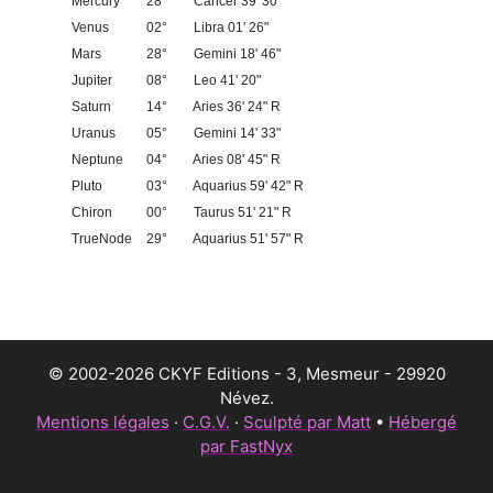
Mercury
28°
Cancer 39' 30"
Venus
02°
Libra 01' 26"
Mars
28°
Gemini 18' 46"
Jupiter
08°
Leo 41' 20"
Saturn
14°
Aries 36' 24" R
Uranus
05°
Gemini 14' 33"
Neptune
04°
Aries 08' 45" R
Pluto
03°
Aquarius 59' 42" R
Chiron
00°
Taurus 51' 21" R
TrueNode
29°
Aquarius 51' 57" R
© 2002-2026 CKYF Editions - 3, Mesmeur - 29920
Névez.
Mentions légales
·
C.G.V.
·
Sculpté par Matt
•
Hébergé
par FastNyx
Article ajouté au panier
Paiement
0 Produit -
€
0,00