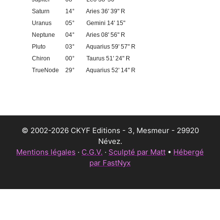
Saturn
14°
Aries 36' 39" R
Uranus
05°
Gemini 14' 15"
Neptune
04°
Aries 08' 56" R
Pluto
03°
Aquarius 59' 57" R
Chiron
00°
Taurus 51' 24" R
TrueNode
29°
Aquarius 52' 14" R
© 2002-2026 CKYF Editions - 3, Mesmeur - 29920
Névez.
Mentions légales
·
C.G.V.
·
Sculpté par Matt
•
Hébergé
par FastNyx