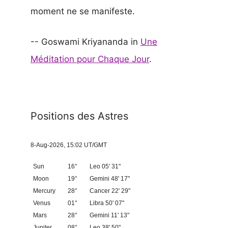
moment ne se manifeste.
-- Goswami Kriyananda in
Une
Méditation pour Chaque Jour
.
Positions des Astres
8-Aug-2026, 15:02 UT/GMT
Sun
16°
Leo 05' 31"
Moon
19°
Gemini 48' 17"
Mercury
28°
Cancer 22' 29"
Venus
01°
Libra 50' 07"
Mars
28°
Gemini 11' 13"
Jupiter
08°
Leo 38' 50"