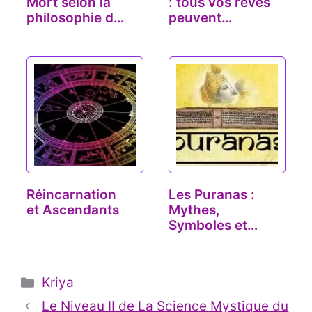
Mort selon la
: tous vos rêves
philosophie du
peuvent
Yoga
s'accomplir…
Réincarnation
Les Puranas :
et Ascendants
Mythes,
Symboles et
Chemin de la…
Catégories
Kriya
Le Niveau II de La Science Mystique du