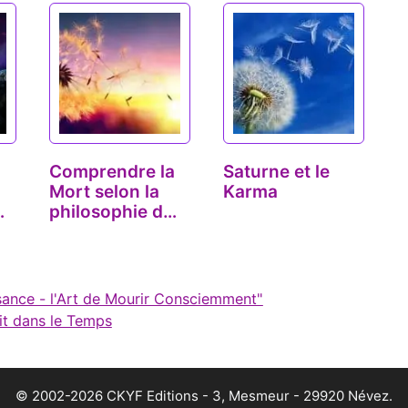
Comprendre la
Saturne et le
Mort selon la
Karma
philosophie du
Yoga
issance - l'Art de Mourir Consciemment"
it dans le Temps
© 2002-2026 CKYF Editions - 3, Mesmeur - 29920 Névez.