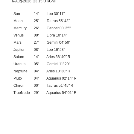
6-Aug-2026, 23:15 UT/GMT
Sun
14°
Leo 30' 11"
Moon
25°
Taurus 55' 43"
Mercury
26°
Cancer 00' 35"
Venus
00°
Libra 10' 14"
Mars
27°
Gemini 04' 50"
Jupiter
08°
Leo 16' 53"
Saturn
14°
Aries 38' 40" R
Uranus
05°
Gemini 11' 29"
Neptune
04°
Aries 10' 30" R
Pluto
04°
Aquarius 02' 14" R
Chiron
00°
Taurus 51' 45" R
TrueNode
29°
Aquarius 54' 01" R