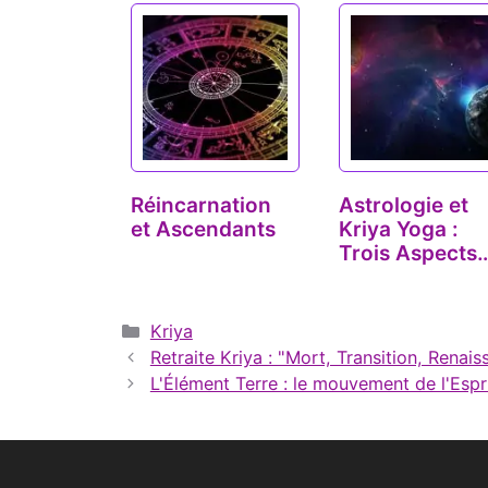
Réincarnation
Astrologie et
et Ascendants
Kriya Yoga :
Trois Aspects
Planétaires…
Catégories
Kriya
Retraite Kriya : "Mort, Transition, Rena
L'Élément Terre : le mouvement de l'Espr