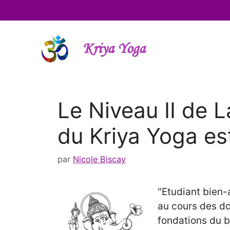
Aller
au
contenu
Kriya Yoga
Le Niveau II de 
du Kriya Yoga est
par
Nicole Biscay
"Etudiant bien-
au cours des do
fondations du b