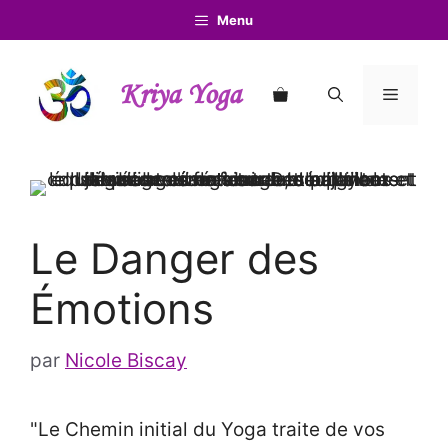
Aller
Menu
au
contenu
Kriya Yoga
Menu
Le Danger des
Émotions
par
Nicole Biscay
"Le Chemin initial du Yoga traite de vos