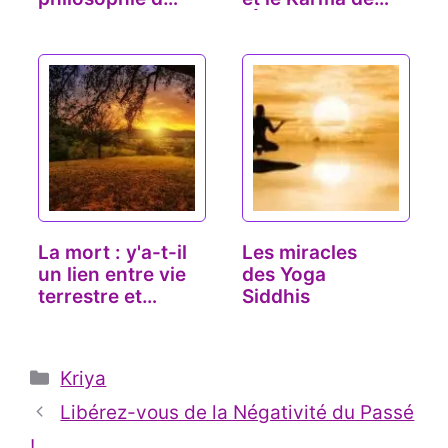
Yoga
l'Âme
La mort : y'a-t-il
Les miracles
un lien entre vie
des Yoga
terrestre et…
Siddhis
Catégories
Kriya
Libérez-vous de la Négativité du Passé
!