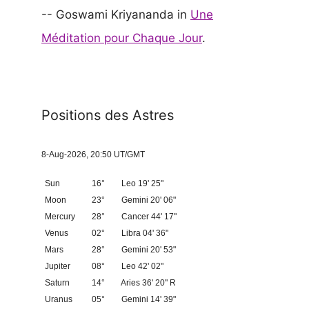
-- Goswami Kriyananda in
Une
Méditation pour Chaque Jour
.
Positions des Astres
8-Aug-2026, 20:50 UT/GMT
Sun
16°
Leo 19' 25"
Moon
23°
Gemini 20' 06"
Mercury
28°
Cancer 44' 17"
Venus
02°
Libra 04' 36"
Mars
28°
Gemini 20' 53"
Jupiter
08°
Leo 42' 02"
Saturn
14°
Aries 36' 20" R
Uranus
05°
Gemini 14' 39"