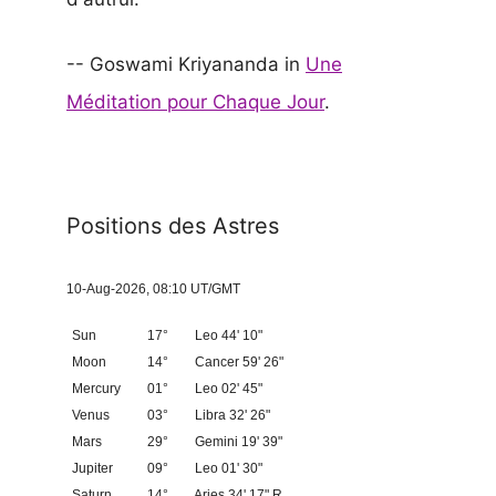
-- Goswami Kriyananda in
Une
Méditation pour Chaque Jour
.
Positions des Astres
10-Aug-2026, 08:10 UT/GMT
Sun
17°
Leo 44' 10"
Moon
14°
Cancer 59' 26"
Mercury
01°
Leo 02' 45"
Venus
03°
Libra 32' 26"
Mars
29°
Gemini 19' 39"
Jupiter
09°
Leo 01' 30"
Saturn
14°
Aries 34' 17" R