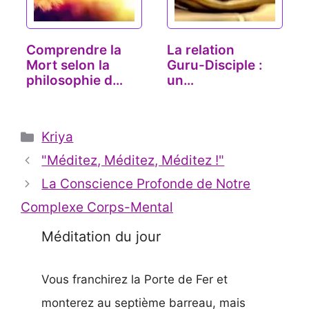
Comprendre la
La relation
Mort selon la
Guru-Disciple :
philosophie du
un
Yoga
apprentissage
sacré
Catégories
Kriya
"Méditez, Méditez, Méditez !"
La Conscience Profonde de Notre
Complexe Corps-Mental
Méditation du jour
Vous franchirez la Porte de Fer et
monterez au septième barreau, mais