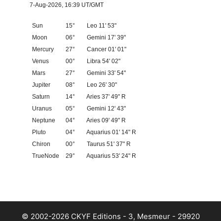
7-Aug-2026, 16:39 UT/GMT
Sun
15°
Leo 11' 53"
Moon
06°
Gemini 17' 39"
Mercury
27°
Cancer 01' 01"
Venus
00°
Libra 54' 02"
Mars
27°
Gemini 33' 54"
Jupiter
08°
Leo 26' 30"
Saturn
14°
Aries 37' 49" R
Uranus
05°
Gemini 12' 43"
Neptune
04°
Aries 09' 49" R
Pluto
04°
Aquarius 01' 14" R
Chiron
00°
Taurus 51' 37" R
TrueNode
29°
Aquarius 53' 24" R
© 2002-2026 CKYF Editions - 3, Mesmeur - 29920