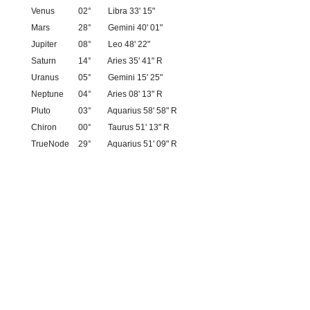
Venus
02°
Libra 33' 15"
Mars
28°
Gemini 40' 01"
Jupiter
08°
Leo 48' 22"
Saturn
14°
Aries 35' 41" R
Uranus
05°
Gemini 15' 25"
Neptune
04°
Aries 08' 13" R
Pluto
03°
Aquarius 58' 58" R
Chiron
00°
Taurus 51' 13" R
TrueNode
29°
Aquarius 51' 09" R