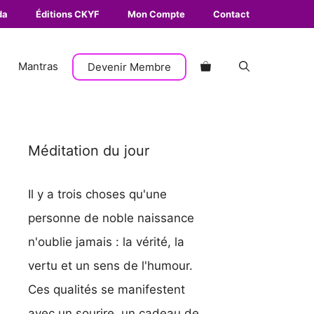
da
Éditions CKYF
Mon Compte
Contact
Mantras
Devenir Membre
Méditation du jour
Il y a trois choses qu'une
personne de noble naissance
n'oublie jamais : la vérité, la
vertu et un sens de l'humour.
Ces qualités se manifestent
avec un sourire, un cadeau de