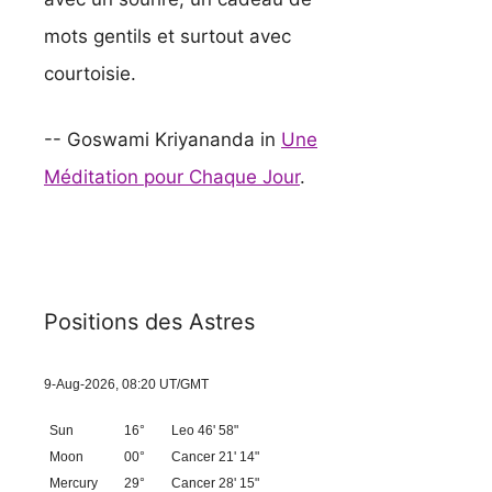
mots gentils et surtout avec
courtoisie.
-- Goswami Kriyananda in
Une
Méditation pour Chaque Jour
.
Positions des Astres
9-Aug-2026, 08:20 UT/GMT
Sun
16°
Leo 46' 58"
Moon
00°
Cancer 21' 14"
Mercury
29°
Cancer 28' 15"