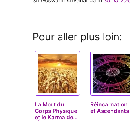
Sri Goswami Kriyananda in
Sur la Voi
Pour aller plus loin:
La Mort du
Réincarnation
Corps Physique
et Ascendants
et le Karma de
l'Âme