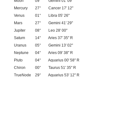
Moon
09°
Gemini 01' 09"
Mercury
27°
Cancer 17' 12"
Venus
01°
Libra 05' 26"
Mars
27°
Gemini 41' 29"
Jupiter
08°
Leo 28' 00"
Saturn
14°
Aries 37' 35" R
Uranus
05°
Gemini 13' 02"
Neptune
04°
Aries 09' 38" R
Pluto
04°
Aquarius 00' 58" R
Chiron
00°
Taurus 51' 35" R
TrueNode
29°
Aquarius 53' 12" R